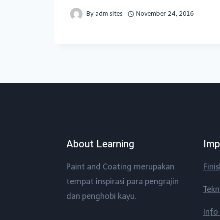
By
adm sites
November 24, 2016
About Learning
Imp
Paint and Coating merupakan
Fini
tempat inspirasi para pengrajin
Tekn
dan penghobi kayu.
Info