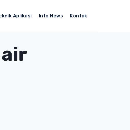
eknik Aplikasi
Info News
Kontak
 air