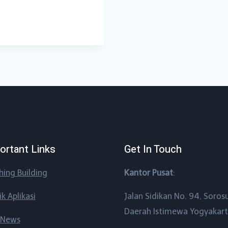
ortant Links
Get In Touch
shing Building
Kantor Pusat
:
ik Aplikasi
Jalan Sidikan No. 94, Soros
Daerah Istimewa Yogyakar
 News