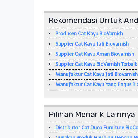
Rekomendasi Untuk An
Produsen Cat Kayu BioVarnish
Supplier Cat Kayu Jati Biovarnish
Supplier Cat Kayu Aman Biovarnish
Supplier Cat Kayu BioVarnish Terbaik
Manufaktur Cat Kayu Jati Biovarnish
Manufaktur Cat Kayu Yang Bagus Bi
Pilihan Menarik Lainnya
Distributor Cat Duco Furniture BioC
Gunakan Produk Finishing Dengan Me