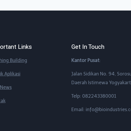
ortant Links
Get In Touch
shing Building
Kantor Pusat
:
ik Aplikasi
Jalan Sidikan No. 94, Soros
Daerah Istimewa Yogyakar
 News
Telp: 082243380001
tak
Email: info@bioindustries.c