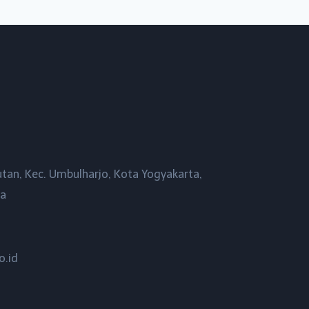
utan, Kec. Umbulharjo, Kota Yogyakarta,
ta
o.id