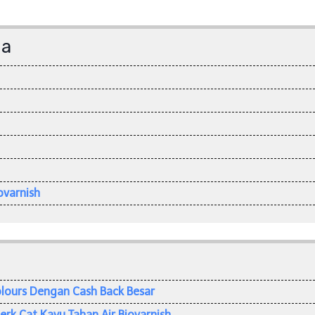
da
ovarnish
olours Dengan Cash Back Besar
rk Cat Kayu Tahan Air Biovarnish