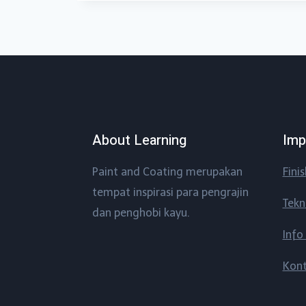
About Learning
Imp
Paint and Coating merupakan
Fini
tempat inspirasi para pengrajin
Tekn
dan penghobi kayu.
Info
Kon