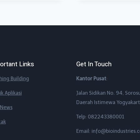
ortant Links
Get In Touch
shing Building
Kantor Pusat
:
ik Aplikasi
Jalan Sidikan No. 94, Soros
Daerah Istimewa Yogyakar
 News
Telp: 082243380001
tak
Email: info@bioindustries.c