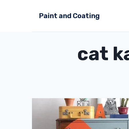
Skip
to
Paint and Coating
content
cat k