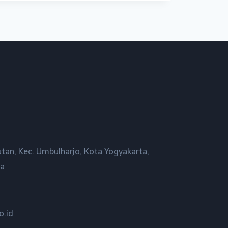
utan, Kec. Umbulharjo, Kota Yogyakarta,
ta
o.id