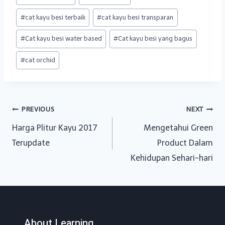
Tags:
#
cat kayu besi terbaik
#
cat kayu besi transparan
#
Cat kayu besi water based
#
Cat kayu besi yang bagus
#
cat orchid
Post
PREVIOUS
NEXT
Harga Plitur Kayu 2017
Mengetahui Green
navigation
Terupdate
Product Dalam
Kehidupan Sehari-hari
About Learning