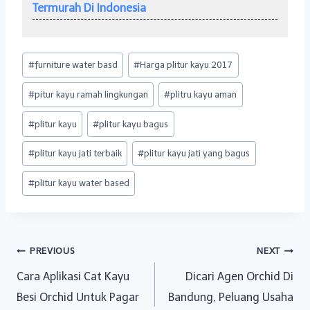
Termurah Di Indonesia
Post
#
furniture water basd
#
Harga plitur kayu 2017
Tags:
#
pitur kayu ramah lingkungan
#
plitru kayu aman
#
plitur kayu
#
plitur kayu bagus
#
plitur kayu jati terbaik
#
plitur kayu jati yang bagus
#
plitur kayu water based
Post
PREVIOUS
NEXT
Cara Aplikasi Cat Kayu
Dicari Agen Orchid Di
navigation
Besi Orchid Untuk Pagar
Bandung, Peluang Usaha