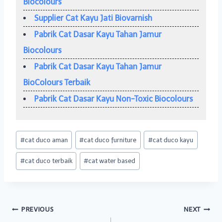
Biocolours
Supplier Cat Kayu Jati Biovarnish
Pabrik Cat Dasar Kayu Tahan Jamur
Biocolours
Pabrik Cat Dasar Kayu Tahan Jamur
BioColours Terbaik
Pabrik Cat Dasar Kayu Non-Toxic Biocolours
Post
#
cat duco aman
#
cat duco furniture
#
cat duco kayu
Tags:
#
cat duco terbaik
#
cat water based
Post
PREVIOUS
NEXT