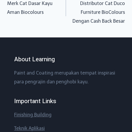
Merk Cat Dasar Kayu
Distributor Cat Duco
navigation
Aman Biocolours
Furniture BioColours
Dengan Cash Back Besar
About Learning
Paint and Coating merupakan tempat inspirasi
para pengrajin dan penghobi kayu.
Important Links
Finishing Building
Teknik Aplikasi