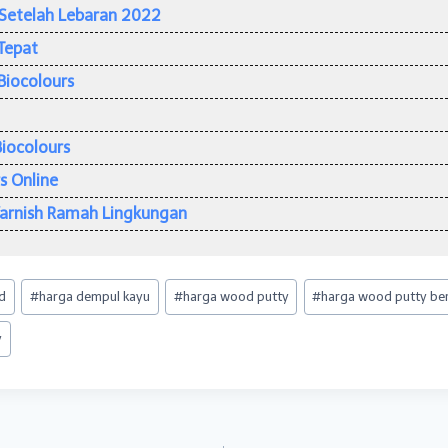
Setelah Lebaran 2022
Tepat
Biocolours
Biocolours
s Online
Varnish Ramah Lingkungan
d
#
harga dempul kayu
#
harga wood putty
#
harga wood putty ber
y