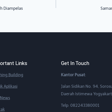
ah Diampelas
Samar
ortant Links
Get In Touch
shing Building
Kantor Pusat
:
ik Aplikasi
Jalan Sidikan No. 94, Soros
Daerah Istimewa Yogyakar
 News
Telp: 082243380001
tak