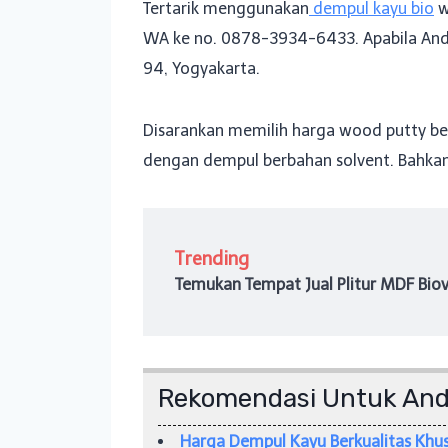
Tertarik menggunakan
dempul kayu bio
w
WA ke no. 0878-3934-6433. Apabila Anda b
94, Yogyakarta.
Disarankan memilih harga wood putty ber
dengan dempul berbahan solvent. Bahkan 
Trending
Temukan Tempat Jual Plitur MDF Biova
Rekomendasi Untuk An
Harga Dempul Kayu Berkualitas Khus