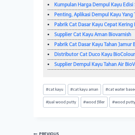
Kumpulan Harga Dempul Kayu Edisi 
Penting, Aplikasi Dempul Kayu Yang 
Pabrik Cat Dasar Kayu Cepat Kering 
Supplier Cat Kayu Aman Biovarnish
Pabrik Cat Dasar Kayu Tahan Jamur 
Distributor Cat Duco Kayu BioColour
Supplier Dempul Kayu Tahan Air Bio
Post
#
cat kayu
#
cat kayu aman
#
cat water base
Tags:
#
jual wood putty
#
wood filler
#
wood putt
PREVIOUS