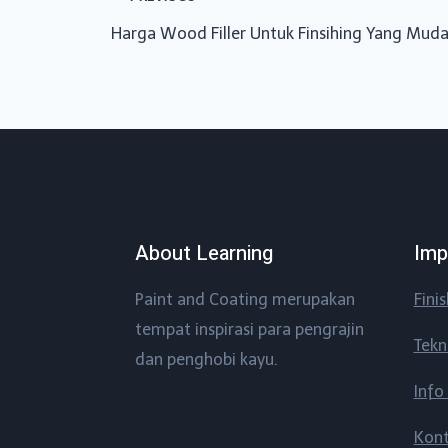
Post
Harga Wood Filler Untuk Finsihing Yang Mud
navigation
About Learning
Imp
Paint and Coating merupakan
Fini
tempat inspirasi para pengrajin
Tekn
dan penghobi kayu.
Info
Kon