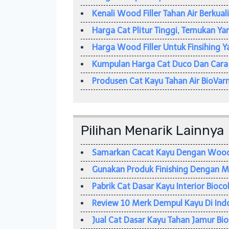
Kenali Wood Filler Tahan Air Berkuali
Harga Cat Plitur Tinggi, Temukan Ya
Harga Wood Filler Untuk Finsihing
Kumpulan Harga Cat Duco Dan Cara 
Produsen Cat Kayu Tahan Air BioVarn
Pilihan Menarik Lainnya
Samarkan Cacat Kayu Dengan Wood F
Gunakan Produk Finishing Dengan Me
Pabrik Cat Dasar Kayu Interior Bioco
Review 10 Merk Dempul Kayu Di Ind
Jual Cat Dasar Kayu Tahan Jamur Bio