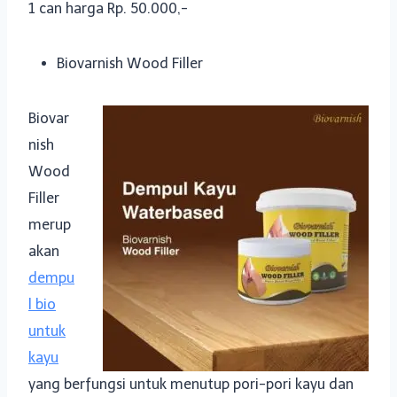
1 can harga Rp. 50.000,-
Biovarnish Wood Filler
Biovar
nish
Wood
Filler
merup
akan
dempu
l bio
untuk
kayu
yang berfungsi untuk menutup pori-pori kayu dan