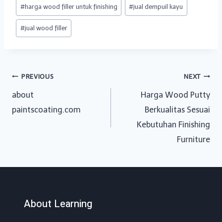
#
harga wood filler untuk finishing
#
jual dempuil kayu
#
jual wood filler
Post
PREVIOUS
NEXT
about
Harga Wood Putty
navigation
paintscoating.com
Berkualitas Sesuai
Kebutuhan Finishing
Furniture
About Learning