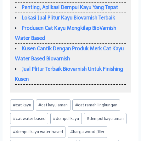
Penting, Aplikasi Dempul Kayu Yang Tepat
Lokasi Jual Plitur Kayu Biovarnish Terbaik
Produsen Cat Kayu Mengkilap BioVarnish
Water Based
Kusen Cantik Dengan Produk Merk Cat Kayu
Water Based Biovarnish
Jual Plitur Terbaik Biovarnish Untuk Finishing
Kusen
Post
#
cat kayu
#
cat kayu aman
#
cat ramah lingkungan
Tags:
#
cat water based
#
dempul kayu
#
dempul kayu aman
#
dempul kayu water based
#
harga wood filler