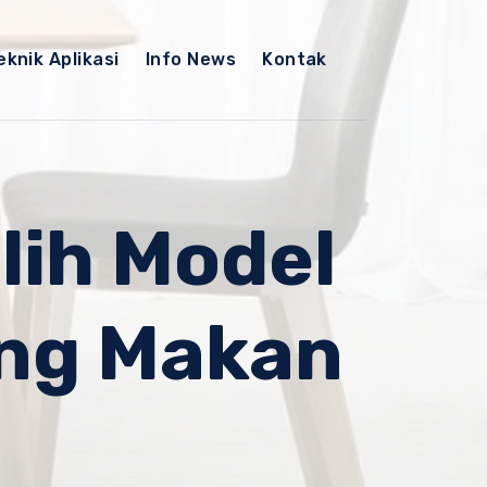
eknik Aplikasi
Info News
Kontak
ih Model
ang Makan