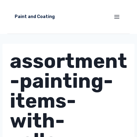
Skip
to
Paint and Coating
content
assortment
-painting-
items-
with-