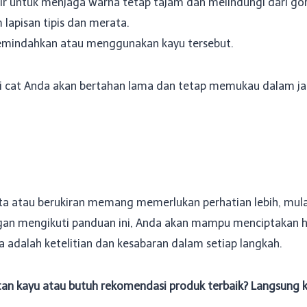
ir untuk menjaga warna tetap tajam dan melindungi dari go
 lapisan tipis dan merata.
emindahkan atau menggunakan kayu tersebut.
kasi cat Anda akan bertahan lama dan tetap memukau dalam j
 atau berukiran memang memerlukan perhatian lebih, mulai 
ngan mengikuti panduan ini, Anda akan mampu menciptakan ha
adalah ketelitian dan kesabaran dalam setiap langkah.
catan kayu atau butuh rekomendasi produk terbaik? Langsung k