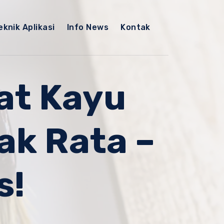
eknik Aplikasi
Info News
Kontak
at Kayu
ak Rata –
s!