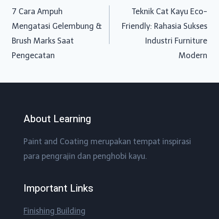
Post
7 Cara Ampuh
Teknik Cat Kayu Eco-
navigation
Mengatasi Gelembung &
Friendly: Rahasia Sukses
Brush Marks Saat
Industri Furniture
Pengecatan
Modern
About Learning
Paint and Coating merupakan tempat inspirasi
para pengrajin dan penghobi kayu.
Important Links
Finishing Building