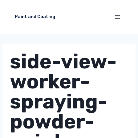
Skip
to
Paint and Coating
content
side-view-
worker-
spraying-
powder-