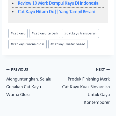
Review 10 Merk Dempul Kayu Di Indonesia
Cat Kayu Hitam Doff Yang Tampil Berani
Post
#
cat kayu
#
cat kayu terbaik
#
cat kayu transparan
Tags:
#
cat kayu warna gloss
#
cat kayu water based
Post
PREVIOUS
NEXT
Menguntungkan, Selalu
Produk Finishing Merk
navigation
Gunakan Cat Kayu
Cat Kayu Kuas Biovarnish
Warna Gloss
Untuk Gaya
Kontemporer