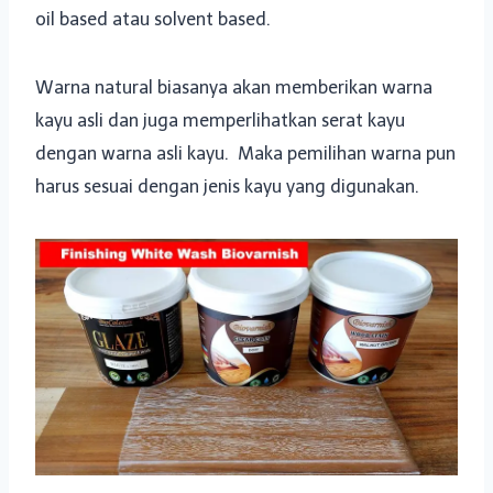
oil based atau solvent based.
Warna natural biasanya akan memberikan warna
kayu asli dan juga memperlihatkan serat kayu
dengan warna asli kayu. Maka pemilihan warna pun
harus sesuai dengan jenis kayu yang digunakan.