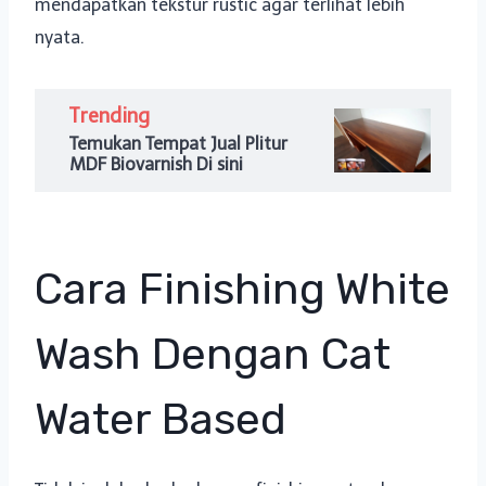
mendapatkan tekstur rustic agar terlihat lebih
nyata.
Trending
Temukan Tempat Jual Plitur
MDF Biovarnish Di sini
Cara Finishing White
Wash Dengan Cat
Water Based