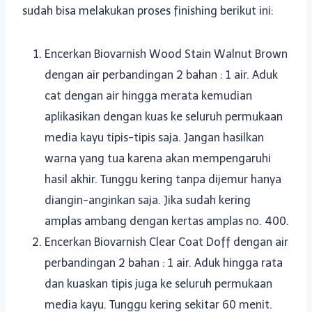
sudah bisa melakukan proses finishing berikut ini:
Encerkan Biovarnish Wood Stain Walnut Brown
dengan air perbandingan 2 bahan : 1 air. Aduk
cat dengan air hingga merata kemudian
aplikasikan dengan kuas ke seluruh permukaan
media kayu tipis-tipis saja. Jangan hasilkan
warna yang tua karena akan mempengaruhi
hasil akhir. Tunggu kering tanpa dijemur hanya
diangin-anginkan saja. Jika sudah kering
amplas ambang dengan kertas amplas no. 400.
Encerkan Biovarnish Clear Coat Doff dengan air
perbandingan 2 bahan : 1 air. Aduk hingga rata
dan kuaskan tipis juga ke seluruh permukaan
media kayu. Tunggu kering sekitar 60 menit.