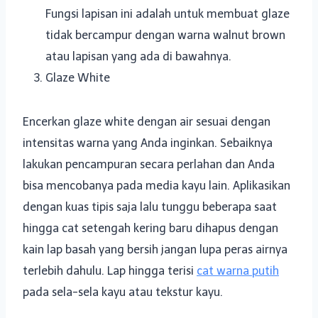
Fungsi lapisan ini adalah untuk membuat glaze
tidak bercampur dengan warna walnut brown
atau lapisan yang ada di bawahnya.
Glaze White
Encerkan glaze white dengan air sesuai dengan
intensitas warna yang Anda inginkan. Sebaiknya
lakukan pencampuran secara perlahan dan Anda
bisa mencobanya pada media kayu lain. Aplikasikan
dengan kuas tipis saja lalu tunggu beberapa saat
hingga cat setengah kering baru dihapus dengan
kain lap basah yang bersih jangan lupa peras airnya
terlebih dahulu. Lap hingga terisi
cat warna putih
pada sela-sela kayu atau tekstur kayu.