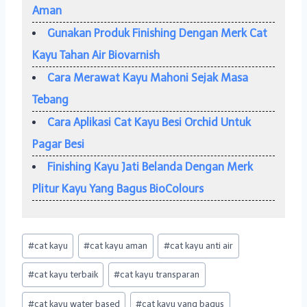
Aman
Gunakan Produk Finishing Dengan Merk Cat
Kayu Tahan Air Biovarnish
Cara Merawat Kayu Mahoni Sejak Masa
Tebang
Cara Aplikasi Cat Kayu Besi Orchid Untuk
Pagar Besi
Finishing Kayu Jati Belanda Dengan Merk
Plitur Kayu Yang Bagus BioColours
Post
#
cat kayu
#
cat kayu aman
#
cat kayu anti air
Tags:
#
cat kayu terbaik
#
cat kayu transparan
#
cat kayu water based
#
cat kayu yang bagus