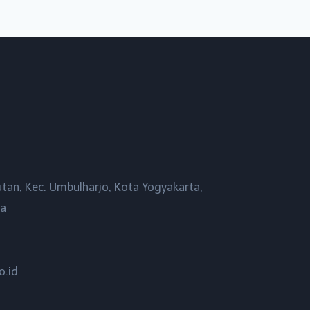
utan, Kec. Umbulharjo, Kota Yogyakarta,
ta
o.id