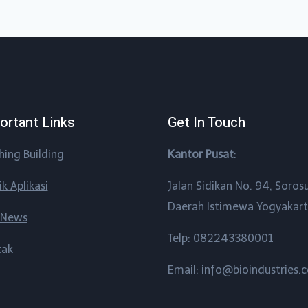
ortant Links
Get In Touch
shing Building
Kantor Pusat
:
ik Aplikasi
Jalan Sidikan No. 94, Soros
Daerah Istimewa Yogyakar
 News
Telp: 082243380001
tak
Email: info@bioindustries.c