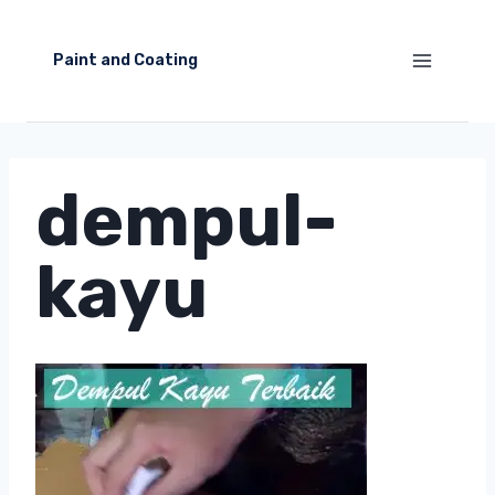
Skip
to
Paint and Coating
content
dempul-
kayu