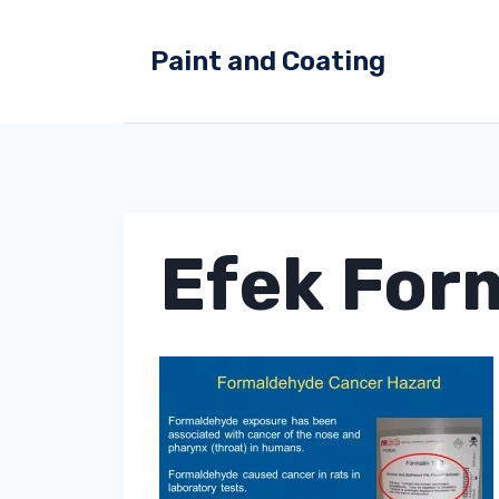
Skip
to
Paint and Coating
content
Efek For