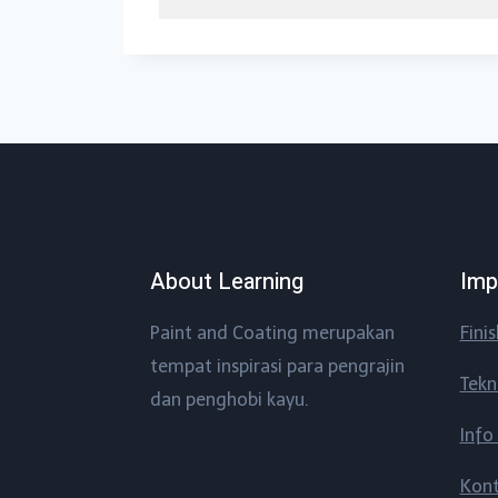
About Learning
Imp
Paint and Coating merupakan
Fini
tempat inspirasi para pengrajin
Tekn
dan penghobi kayu.
Info
Kon