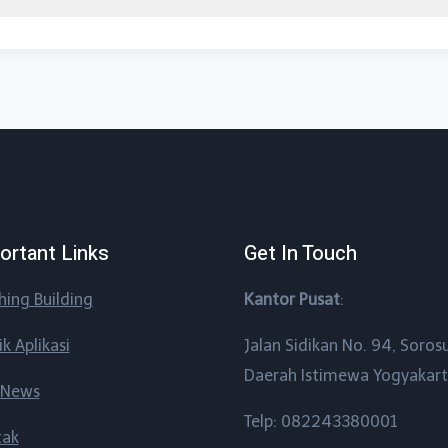
ortant Links
Get In Touch
shing Building
Kantor Pusat
:
ik Aplikasi
Jalan Sidikan No. 94, Soros
Daerah Istimewa Yogyakar
 News
Telp: 082243380001
tak