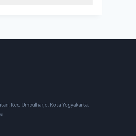
utan, Kec. Umbulharjo, Kota Yogyakarta,
ta